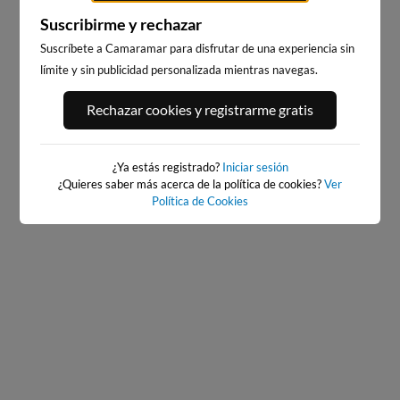
Suscribirme y rechazar
Suscríbete a Camaramar para disfrutar de una experiencia sin
límite y sin publicidad personalizada mientras navegas.
PORT ANDRATX
PLAYA DE SITGES
Rechazar cookies y registrarme gratis
77km · Andratx
234km · Sitges
0.1 m
CHOPI
¿Ya estás registrado?
Iniciar sesión
¿Quieres saber más acerca de la política de cookies?
Ver
Política de Cookies