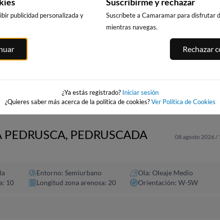
kies
Suscribirme y rechazar
bir publicidad personalizada y
Suscríbete a Camaramar para disfrutar de
mientras navegas.
CALA DELS
PLATJA LLARG
PUNTA PRIMA,
ITGES
inuar
Rechazar co
LLENGUADETS,
SALOU
SALOU
es
SALOU
247km · Salou
246km · Salou
246km · Salou
0.1 m
0.1 m
CHOPI
CHOPI
0.1 m
CHOPI
¿Ya estás registrado?
Iniciar sesión
¿Quieres saber más acerca de la política de cookies?
Ver Política de Cookies
SA PEDRUSCA, PEDRUSCADA
08 agosto 2026 /
da
Entorno: Semiurbano
Ola: Oleaje Medio
a: 10
Longitud zona arenosa: 20
Orientación: W-SW