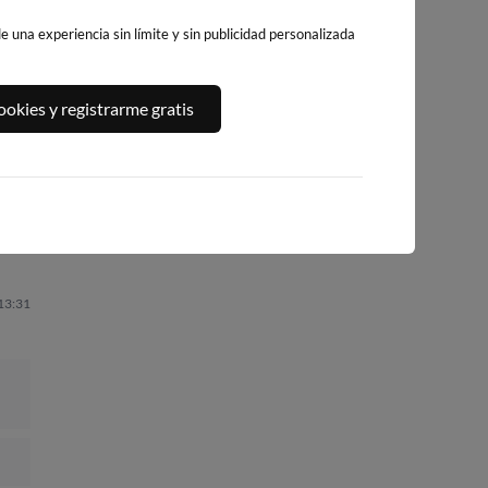
 una experiencia sin límite y sin publicidad personalizada
A,
PLAYA DEL
PLATJA DE
PLAYA DEL FORT
okies y registrarme gratis
ALGUER
LLEVANT - ELS
267km · Vinarós
260km · Ametlla de
PILONS
Mar
0.1 m
CHOPI
249km · Salou
0.1 m
CHOPI
0.1 m
CHOPI
 13:31