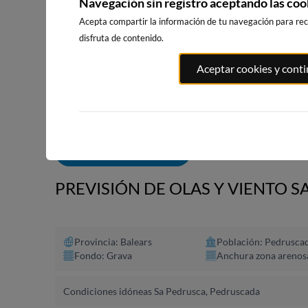
Navegación sin registro aceptando las coo
Acepta compartir la información de tu navegación para reci
disfruta de contenido.
PLAYA EL
PORT ANDRATX
PLAYA DE S
Aceptar cookies y cont
MASNOU
93km · Andratx
220km · Sitg
220km · El Masnou
0.1 m
CHOPI
0.0 m
CHOPI
ALERTAS DE OLAS
PREVISIÓN DE OLAS Y VIENTO 
Provincia: Balears
Población: Pedrusca
Fondo: Grava
Anchura zona arenos
Condiciones idóneas Sa Pedrusca, Pedruscada