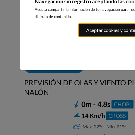
Navegación sin registro aceptando las coo
Acepta compartir la información de tu navegación para reci
disfruta de contenido.
PLAYA DE
PLAYA DE
RIBADEO
Aceptar cookies y cont
SALINAS, SALINAS
SALINAS, SALINAS
77km · Ribad
ESTE
OESTE
0.2 m
CHOPI
10km · Salinas
10km · Salinas
0.1 m
0.1 m
CHOPI
CHOPI
ALERTAS DE OLAS
PREVISIÓN DE OLAS Y VIENTO P
NALÓN
0m - 4.8s
CHOPI
14 Km/h
CROSS
Max. 22ºc - Min. 21ºc
17:55
1.33