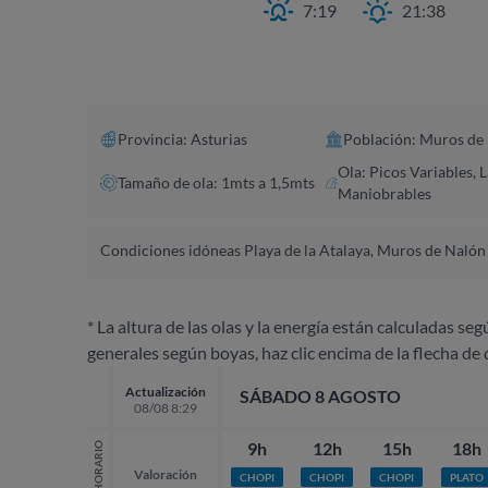
7:19
21:38
Provincia: Asturias
Población: Muros de
Ola: Picos Variables, 
Tamaño de ola: 1mts a 1,5mts
Maniobrables
Condiciones idóneas Playa de la Atalaya, Muros de Nalón
* La altura de las olas y la energía están calculadas seg
generales según boyas, haz clic encima de la flecha de 
Actualización
SÁBADO 8 AGOSTO
08/08 8:29
9h
12h
15h
18h
HORARIO
Valoración
CHOPI
CHOPI
CHOPI
PLATO