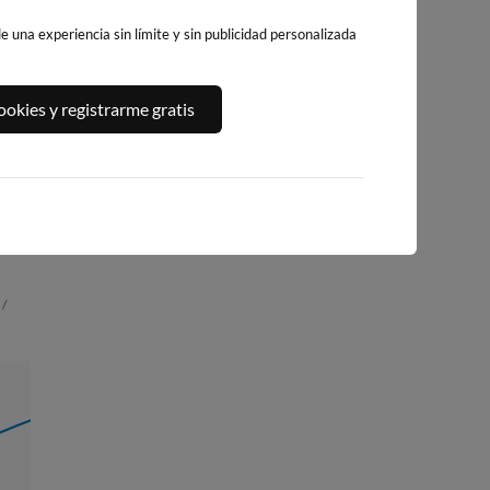
 una experiencia sin límite y sin publicidad personalizada
PENEDO DO GALO
PLAYA DE SAN
PLAYA DE COVAS
okies y registrarme gratis
ROMAN (AREA
123km · Viveiro
123km · Viveiro
GRANDE)
0.0 m
CHOPI
0.0 m
CHOPI
125km · O Vicedo
0.1 m
CHOPI
 /
01:42
3.10