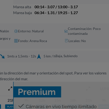
Marea alta
00:14 - 3.07 / 13:00 - 3.17
Marea baja
06:34 - 1.31 / 19:25 - 1.27
Contaminación: Poco
 Nalón
Entorno: Natural
contaminada
Largos y
Fondo: Arena Roca
Locales: No
Baja, Subiendo
1mts a 1,5mts - 12s
5 km / h
ún la dirección del mar y orientación del spot. Para ver los valores
dirección del mar.
DOMINGO 9 AGOSTO
LUN
21h
9h
12h
15h
18h
21h
9h
PLATO
CHOPI
CHOPI
CHOPI
CHOPI
CHOPI
CHOPI