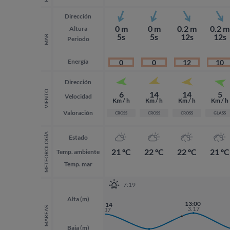
Dirección
0 m
0 m
0.2 m
0.2 m
Altura
5s
5s
12s
12s
MAR
Periodo
Energía
0
0
12
10
Dirección
VIENTO
6
14
14
5
Velocidad
Km / h
Km / h
Km / h
Km / h
Valoración
CROSS
CROSS
CROSS
GLASS
METEOROLOGÍA
Estado
21 ºC
22 ºC
22 ºC
21 ºC
Temp. ambiente
Temp. mar
7:19
Alta (m)
13:00
00:14
3.17
MAREAS
3.07
Baja (m)