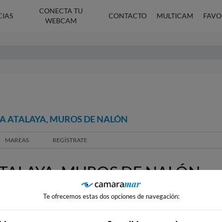
CONECTA TU
CIAS
CONTACTO
MULTICAM
FAVO
WEBCAM
LA ATALAYA, MUROS DE NALÓN
MAREAS
REGÍSTRATE
TALAYA, MUROS DE NALÓN
Te ofrecemos estas dos opciones de navegación: