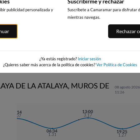
kies
Suscribirme y rechazar
bir publicidad personalizada y
Suscríbete a Camaramar para disfrutar de
mientras navegas.
PLAYA DA
BURELA
ILLA PACHA
inuar
Rechazar co
RAPADOIRA
103km · Burela
77km · Ribadeo
eo
94km · Foz
0.1 m
0.2 m
CHOPI
CHOPI
0.1 m
CHOPI
¿Ya estás registrado?
Iniciar sesión
¿Quieres saber más acerca de la política de cookies?
Ver Política de Cookies
LAYA DE LA ATALAYA, MUROS DE
08 agosto 2026
11:26
13:00
00:14
3.17
3.07
06:34
19:25
1.31
1.27