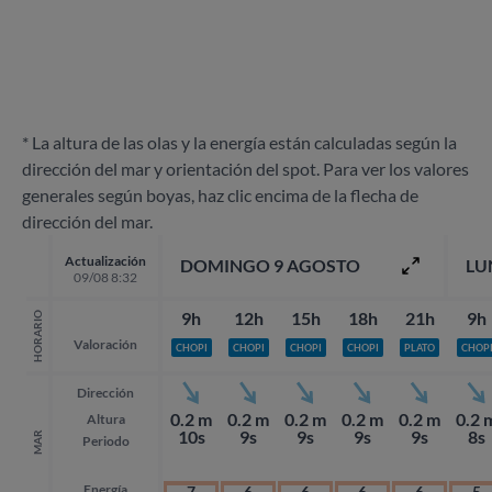
* La altura de las olas y la energía están calculadas según la
dirección del mar y orientación del spot. Para ver los valores
generales según boyas, haz clic encima de la flecha de
dirección del mar.
Actualización
DOMINGO 9 AGOSTO
LU
09/08 8:32
9h
12h
15h
18h
21h
9h
HORARIO
Valoración
CHOPI
CHOPI
CHOPI
CHOPI
PLATO
CHOP
Dirección
0.2 m
0.2 m
0.2 m
0.2 m
0.2 m
0.2 
Altura
10s
9s
9s
9s
9s
8s
MAR
Periodo
Energía
7
6
6
6
6
5