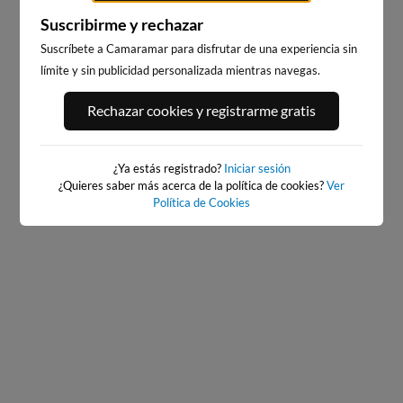
Suscribirme y rechazar
Suscríbete a Camaramar para disfrutar de una experiencia sin
límite y sin publicidad personalizada mientras navegas.
PLAYA DE SALINAS, SALINAS
PLAYA DE SALINAS, SALINAS
Rechazar cookies y registrarme gratis
ESTE
OESTE
20km · Salinas
20km · Salinas
0.5 m
0.5 m
CHOPI
CHOPI
¿Ya estás registrado?
Iniciar sesión
¿Quieres saber más acerca de la política de cookies?
Ver
Política de Cookies