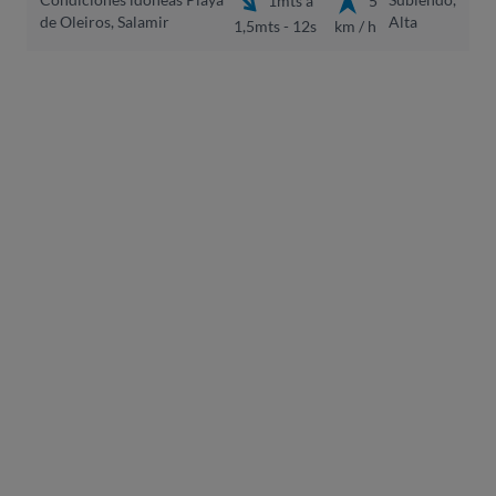
1mts a
5
de Oleiros, Salamir
Alta
1,5mts - 12s
km / h