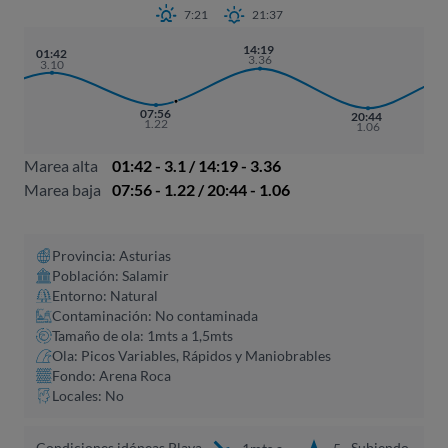
7:21
21:37
14:19
01:42
3.36
3.10
07:56
20:44
1.22
1.06
Marea alta
01:42 - 3.1 / 14:19 - 3.36
Marea baja
07:56 - 1.22 / 20:44 - 1.06
Provincia: Asturias
Población: Salamir
Entorno: Natural
Contaminación: No contaminada
Tamaño de ola: 1mts a 1,5mts
Ola: Picos Variables, Rápidos y Maniobrables
Fondo: Arena Roca
Locales: No
Condiciones idóneas Playa
Subiendo,