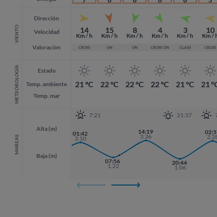
Dirección
VIENTO
14
15
8
4
3
10
Velocidad
Km / h
Km / h
Km / h
Km / h
Km / h
Km / 
Valoración
CROSS
ON
ON
CROSS ON
GLASS
CROSS
METEOROLOGÍA
Estado
21 ºC
22 ºC
22 ºC
22 ºC
21 ºC
21 º
Temp. ambiente
Temp. mar
7:21
21:37
Alta (m)
14:19
02:5
02:5
01:42
3.36
3.2
3.2
MAREAS
3.10
Baja (m)
19:25
07:56
20:44
20:44
1.27
1.22
1.06
1.06