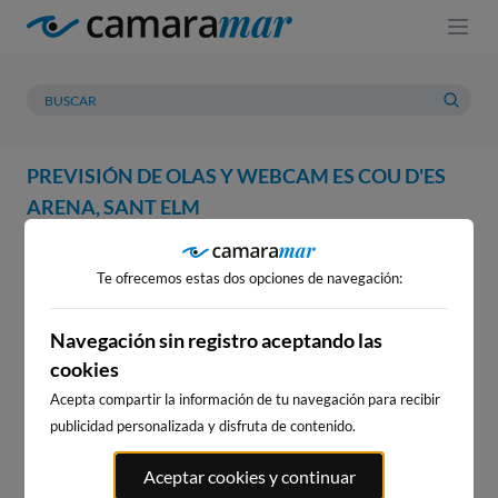
PREVISIÓN DE OLAS Y WEBCAM ES COU D'ES
ARENA, SANT ELM
WEBCAM
PREVISIÓN
METEOROLOGÍA
MAREAS
Te ofrecemos estas dos opciones de navegación:
WEBCAM ES COU D'ES ARENA,
SANT ELM
Navegación sin registro aceptando las
cookies
Acepta compartir la información de tu navegación para recibir
publicidad personalizada y disfruta de contenido.
WEBCAMS CERCANAS
Aceptar cookies y continuar