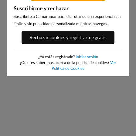
Suscribirme y rechazar
Suscríbete a Camaramar para disfrutar de una experiencia sin
límite y sin publicidad personalizada mientras navegas.
PORT ANDRATX
PLAYA DEL FORTI
Rechazar cookies y registrarme gratis
5km · Andratx
187km · Vinarós
0.1 m
CHOPI
¿Ya estás registrado?
Iniciar sesión
¿Quieres saber más acerca de la política de cookies?
Ver
Política de Cookies