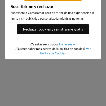
Suscribirme y rechazar
Suscríbete a Camaramar para disfrutar de una experiencia sin
límite y sin publicidad personalizada mientras navegas.
PORT ANDRATX
PLAYA EL MASNOU
Rechazar cookies y registrarme gratis
95km · Andratx
219km · El Masnou
0.0 m
PLATO
¿Ya estás registrado?
Iniciar sesión
¿Quieres saber más acerca de la política de cookies?
Ver
Política de Cookies