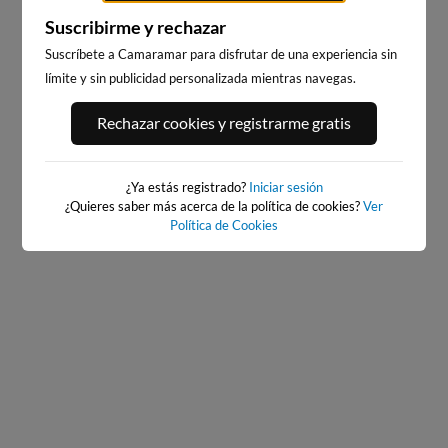
Suscribirme y rechazar
Suscríbete a Camaramar para disfrutar de una experiencia sin
límite y sin publicidad personalizada mientras navegas.
PORT ANDRATX
PLAYA DE SITGES
Rechazar cookies y registrarme gratis
57km · Andratx
235km · Sitges
0.0 m
CHOPI
¿Ya estás registrado?
Iniciar sesión
¿Quieres saber más acerca de la política de cookies?
Ver
Política de Cookies