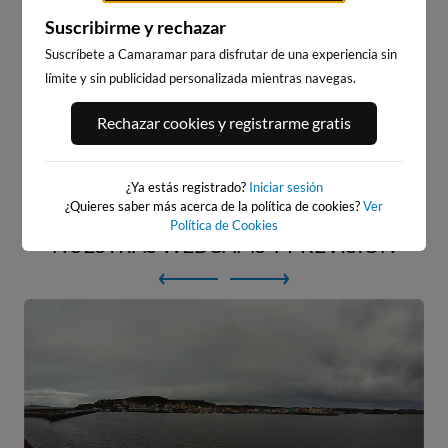
un día
de surf y
Suscribirme y rechazar
Suscríbete a Camaramar para disfrutar de una experiencia sin
playa
límite y sin publicidad personalizada mientras navegas.
Rechazar cookies y registrarme gratis
Empezar
¿Ya estás registrado?
Iniciar sesión
¿Quieres saber más acerca de la política de cookies?
Ver
Política de Cookies
NUESTRAS WEBCAMS Y PREVISIÓN