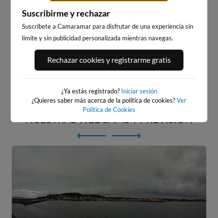
un día
de surf y
Suscribirme y rechazar
Suscríbete a Camaramar para disfrutar de una experiencia sin
playa
límite y sin publicidad personalizada mientras navegas.
Rechazar cookies y registrarme gratis
Empezar
¿Ya estás registrado?
Iniciar sesión
¿Quieres saber más acerca de la política de cookies?
Ver
Política de Cookies
NUESTRAS WEBCAMS Y PREVISIÓN